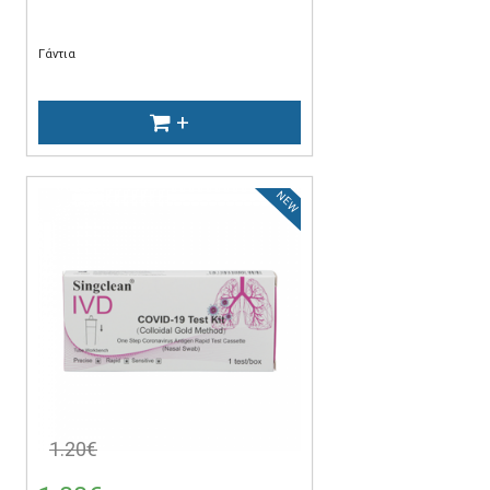
Γάντια
+
NEW
1.20€