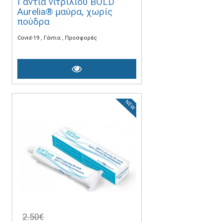
Γάντια νιτριλίου BOLD
Aurelia® μαύρα, χωρίς
πούδρα
Covid-19
Γάντια
Προσφορές
NEW
2.50€