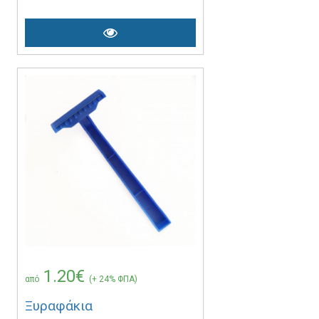
1.20€
από
(+ 24% ΦΠΑ)
Ξυραφάκια