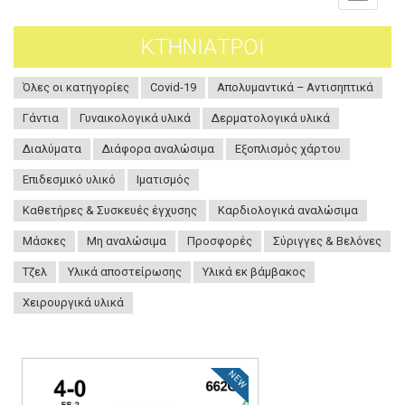
navigati
ΚΤΗΝΙΑΤΡΟΙ
Όλες οι κατηγορίες
Covid-19
Απολυμαντικά – Αντισηπτικά
Γάντια
Γυναικολογικά υλικά
Δερματολογικά υλικά
Διαλύματα
Διάφορα αναλώσιμα
Εξοπλισμός χάρτου
Επιδεσμικό υλικό
Ιματισμός
Καθετήρες & Συσκευές έγχυσης
Καρδιολογικά αναλώσιμα
Μάσκες
Μη αναλώσιμα
Προσφορές
Σύριγγες & Βελόνες
Τζελ
Υλικά αποστείρωσης
Υλικά εκ βάμβακος
Χειρουργικά υλικά
NEW