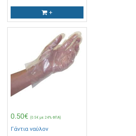
+
0.50€
(0.5€ με 24% ΦΠΑ)
Γάντια ναύλον