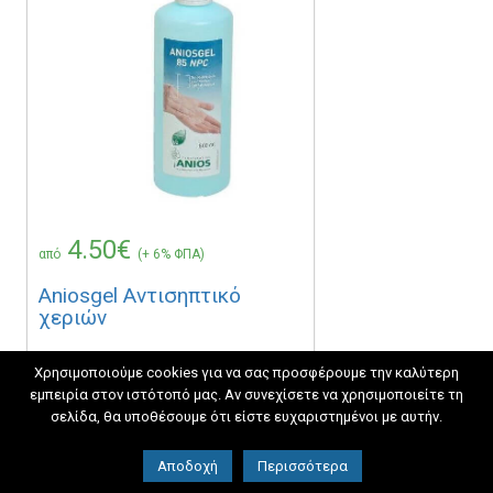
4.50€
από
(+ 6% ΦΠΑ)
Aniosgel Αντισηπτικό
χεριών
Χρησιμοποιούμε cookies για να σας προσφέρουμε την καλύτερη
Covid-19
Απολυμαντικά – Αντισηπτικά
εμπειρία στον ιστότοπό μας. Αν συνεχίσετε να χρησιμοποιείτε τη
σελίδα, θα υποθέσουμε ότι είστε ευχαριστημένοι με αυτήν.
Διαβάστε Περισσότερα
Αποδοχή
Περισσότερα