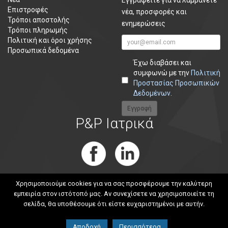
Εγγραφείτε για να λαμβάνετε
Επιστροφές
νέα, προσφορές και
Τρόποι αποστολής
ενημερώσεις
Τρόποι πληρωμής
Πολιτική και όροι χρήσης
Προσωπικά δεδομένα
Έχω διαβάσει και
συμφωνώ με την
Πολιτική
Προστασίας Προσωπικών
Δεδομένων
.
P&P Ιατρικά
Χρησιμοποιούμε cookies για να σας προσφέρουμε την καλύτερη
εμπειρία στον ιστότοπό μας. Αν συνεχίσετε να χρησιμοποιείτε τη
σελίδα, θα υποθέσουμε ότι είστε ευχαριστημένοι με αυτήν.
iatrika-analosima.gr © 2015 | Ιατρικά Αναλώσιμα – Ιατρικά Είδη
Web Design & Development by
Αποδοχή
Περισσότερα