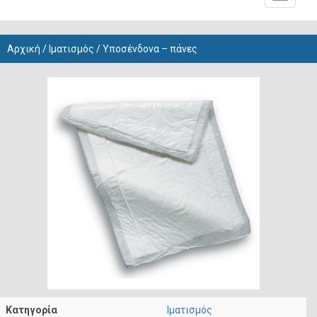
navigati
Αρχική
/
Ιματισμός
/ Υποσένδονα – πάνες
Κατηγορία
Ιματισμός