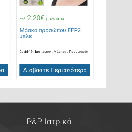
2.20€
από
(+ 6% ΦΠΑ)
Μάσκα προσώπου FFP2
μπλε
Covid-19
Ιματισμός
Μάσκες
Προσφορές
ρα
Διαβάστε Περισσότερα
P&P Ιατρικά