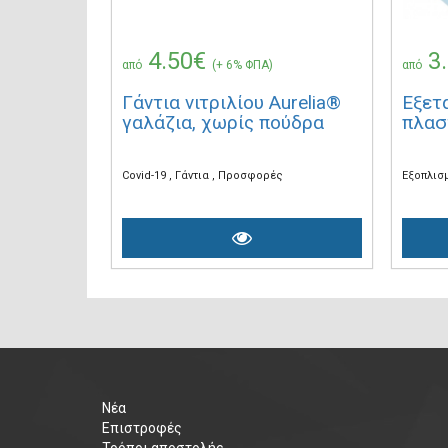
4.50€
3
από
(+ 6% ΦΠΑ)
από
Γάντια νιτριλίου Aurelia®
Εξετ
γαλάζια, χωρίς πούδρα
πλασ
Covid-19
Γάντια
Προσφορές
Εξοπλισ
Νέα
Επιστροφές