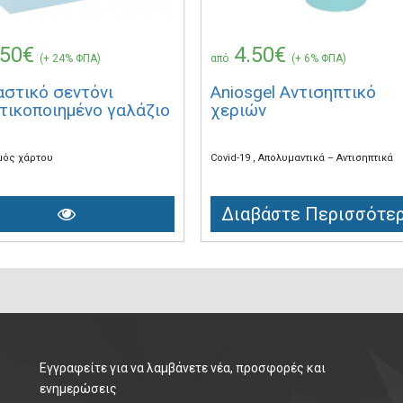
.50€
4.50€
(+ 24% ΦΠΑ)
από
(+ 6% ΦΠΑ)
αστικό σεντόνι
Aniosgel Αντισηπτικό
τικοποιημένο γαλάζιο
χεριών
μός χάρτου
Covid-19
Απολυμαντικά – Αντισηπτικά
Διαβάστε Περισσότε
Εγγραφείτε για να λαμβάνετε νέα, προσφορές και
ενημερώσεις